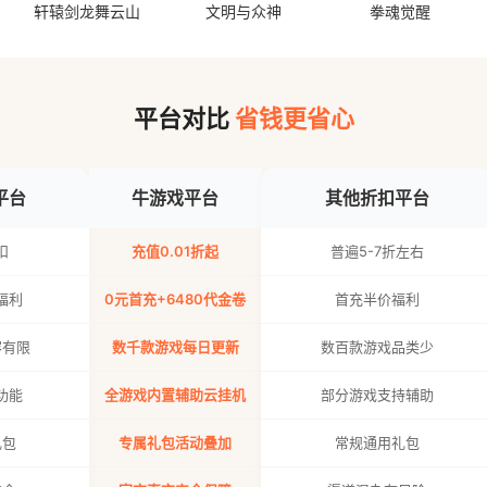
轩辕剑龙舞云山
文明与众神
拳魂觉醒
平台对比
省钱更省心
平台
牛游戏平台
其他折扣平台
扣
充值0.01折起
普遍5-7折左右
福利
0元首充+6480代金卷
首充半价福利
容有限
数千款游戏每日更新
数百款游戏品类少
功能
全游戏内置辅助云挂机
部分游戏支持辅助
礼包
专属礼包活动叠加
常规通用礼包