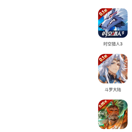
时空猎人3
斗罗大陆