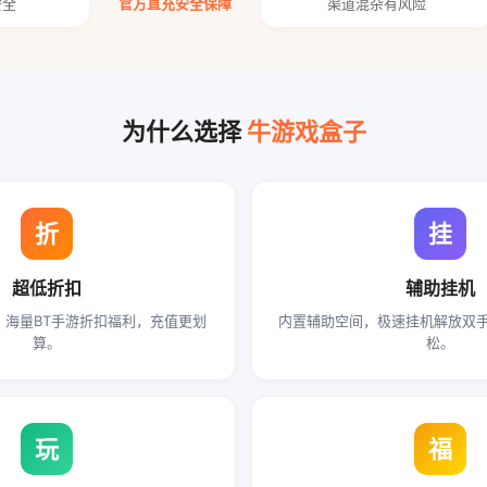
安全
官方直充安全保障
渠道混杂有风险
为什么选择
牛游戏盒子
折
挂
超低折扣
辅助挂机
起，海量BT手游折扣福利，充值更划
内置辅助空间，极速挂机解放双
算。
松。
玩
福