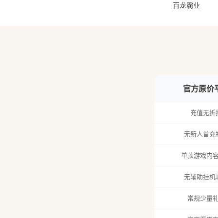
百龙霸业
官方原价
充值无折
无新人首充
单款游戏内
无辅助挂机
常规少量