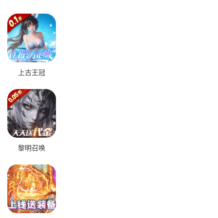
上古王冠
黎明召唤