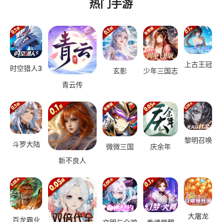
热门手游
上古王冠
时空猎人3
玄影
少年三国志
青云传
黎明召唤
斗罗大陆
微微三国
庆余年
新不良人
大屠龙
百龙霸业