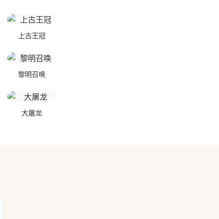
上古王冠
黎明召唤
大屠龙