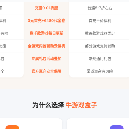
扣
充值0.01折起
普遍5-7折左右
福利
0元首充+6480代金卷
首充半价福利
容有限
数千款游戏每日更新
数百款游戏品类少
功能
全游戏内置辅助云挂机
部分游戏支持辅助
礼包
专属礼包活动叠加
常规通用礼包
安全
官方直充安全保障
渠道混杂有风险
为什么选择
牛游戏盒子