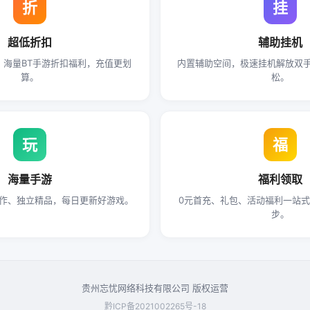
折
挂
超低折扣
辅助挂机
起，海量BT手游折扣福利，充值更划
内置辅助空间，极速挂机解放双
算。
松。
玩
福
海量手游
福利领取
作、独立精品，每日更新好游戏。
0元首充、礼包、活动福利一站
步。
贵州忘忧网络科技有限公司 版权运营
黔ICP备2021002265号-18